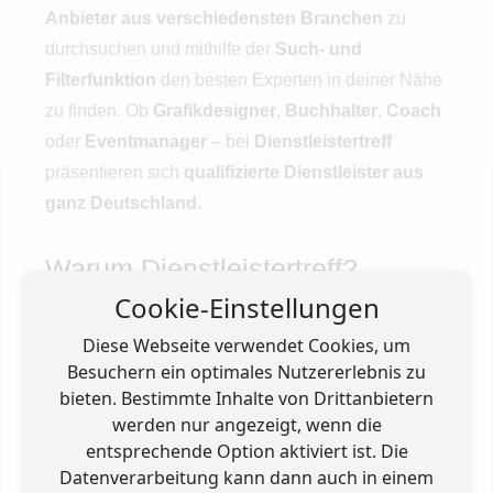
Anbieter aus verschiedensten Branchen
zu
durchsuchen und mithilfe der
Such- und
Filterfunktion
den besten Experten in deiner Nähe
zu finden. Ob
Grafikdesigner
,
Buchhalter
,
Coach
oder
Eventmanager
– bei
Dienstleistertreff
präsentieren sich
qualifizierte Dienstleister aus
ganz Deutschland
.
Warum Dienstleistertreff?
Cookie-Einstellungen
Breite Auswahl an Dienstleistungen
– Von
Diese Webseite verwendet Cookies, um
Beratung und Coaching
bis hin zu
Besuchern ein optimales Nutzererlebnis zu
technischen und kreativen Services
.
bieten. Bestimmte Inhalte von Drittanbietern
werden nur angezeigt, wenn die
entsprechende Option aktiviert ist. Die
Lokale Suche
– Finde Dienstleister in deiner
Datenverarbeitung kann dann auch in einem
Stadt oder Region
.