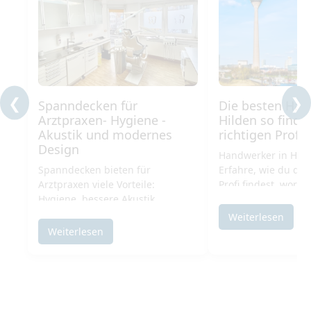
❮
❯
Spanndecken für
Die besten Han
Arztpraxen- Hygiene -
Hilden so finde
Akustik und modernes
richtigen Profi
Design
Handwerker in Hild
Spanndecken bieten für
Erfahre, wie du den
Arztpraxen viele Vorteile:
Profi findest, wora
Hygiene, bessere Akustik,
musst und welche 
modernes Design & bedruckte
besonders gefragt 
Weiterlesen
Decken mit beruhigenden
Weiterlesen
Motiven. Jetzt informieren!