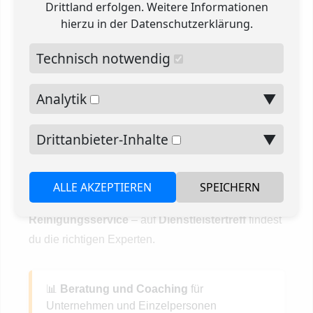
Drittland erfolgen. Weitere Informationen
hierzu in der
Datenschutzerklärung
.
Einfache Anbietersuche
– Filtere nach
Fachgebieten und Bewertungen, um den
Technisch notwendig
passenden Experten zu finden.
Analytik
▼
Dein Projekt, dein Dienstleister
Drittanbieter-Inhalte
▼
– Jetzt einfach und schnell
finden
ALLE AKZEPTIEREN
SPEICHERN
Ob
Marketingkampagne
,
IT-Support
oder
Reinigungsservice
– auf
Dienstleistertreff
findest
du die richtigen Experten.
📊
Beratung und Coaching
für
Unternehmen und Einzelpersonen