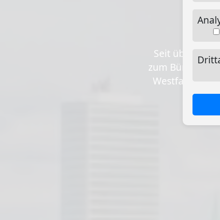
Analy
Seit über 20 J
Dritt
zum Bürokomple
Westfalen und 