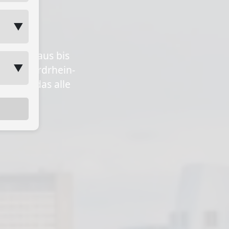
▼
amilienhaus bis
▼
n in Nordrhein-
Paket, das alle