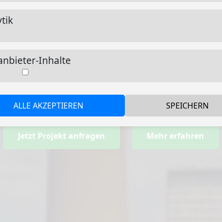
Gewerbeeinheiten
tik
ahren sanieren wir Immobilien aller Art – vom Einf
anbieter-Inhalte
x. Unser Team übernimmt komplette Sanierunge
Umgebung und bietet Ihnen ein Rundum-sorglos-
gewünschten Leistungen vereint.
ALLE AKZEPTIEREN
SPEICHERN
Jetzt Projekt anfragen
Mehr erfahren