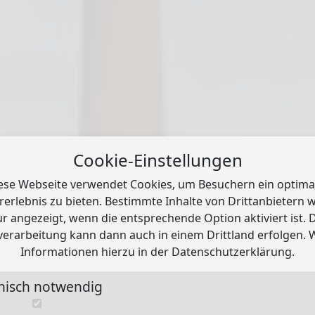
Cookie-Einstellungen
ese Webseite verwendet Cookies, um Besuchern ein optima
rerlebnis zu bieten. Bestimmte Inhalte von Drittanbietern 
r angezeigt, wenn die entsprechende Option aktiviert ist. 
erarbeitung kann dann auch in einem Drittland erfolgen. 
Komplettsanierung in NRW und Umgebung
Informationen hierzu in der
Datenschutzerklärung
.
lettsanierung in 
nisch notwendig
r Wohnhäuser, Büro